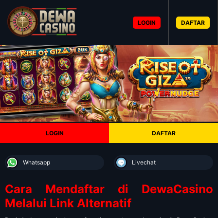
LOGIN
DAFTAR
LOGIN
DAFTAR
Whatsapp
Livechat
Cara Mendaftar di DewaCasino
Melalui Link Alternatif