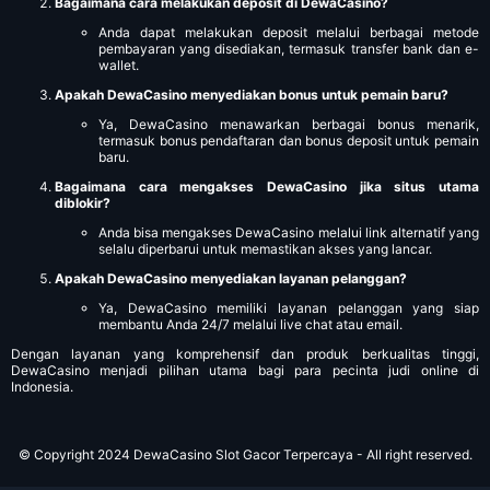
Bagaimana cara melakukan deposit di DewaCasino?
Anda dapat melakukan deposit melalui berbagai metode
pembayaran yang disediakan, termasuk transfer bank dan e-
wallet.
Apakah DewaCasino menyediakan bonus untuk pemain baru?
Ya, DewaCasino menawarkan berbagai bonus menarik,
termasuk bonus pendaftaran dan bonus deposit untuk pemain
baru.
Bagaimana cara mengakses DewaCasino jika situs utama
diblokir?
Anda bisa mengakses DewaCasino melalui link alternatif yang
selalu diperbarui untuk memastikan akses yang lancar.
Apakah DewaCasino menyediakan layanan pelanggan?
Ya, DewaCasino memiliki layanan pelanggan yang siap
membantu Anda 24/7 melalui live chat atau email.
Dengan layanan yang komprehensif dan produk berkualitas tinggi,
DewaCasino menjadi pilihan utama bagi para pecinta judi online di
Indonesia.
© Copyright 2024 DewaCasino Slot Gacor Terpercaya - All right reserved.